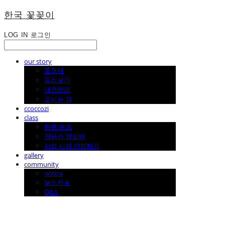
한국 꽃꽂이
LOG IN
로그인
our story
호경재
둘러보기
대관문의
오시는 길
ccoccozi
class
하루 배움
전문가 양성반
사범 시험 신청하기
gallery
community
notice
보도자료
Q&A