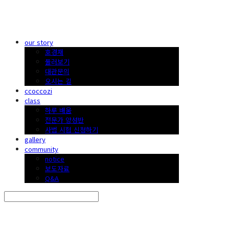
한국 꽃꽂이
our story
호경재
둘러보기
대관문의
오시는 길
ccoccozi
class
하루 배움
전문가 양성반
사범 시험 신청하기
gallery
community
notice
보도자료
Q&A
Search
검색
Log In
로그인
Cart
장바구니