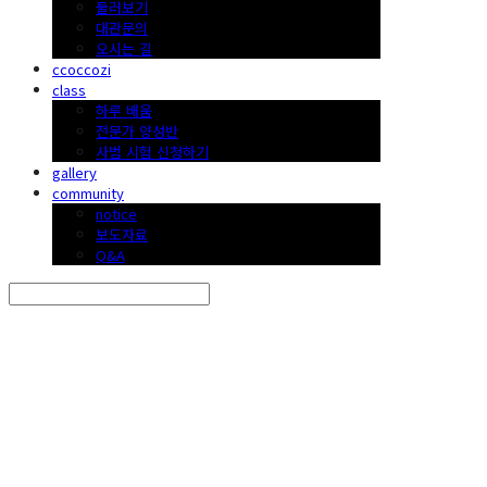
둘러보기
대관문의
오시는 길
ccoccozi
class
하루 배움
전문가 양성반
사범 시험 신청하기
gallery
community
notice
보도자료
Q&A
Search
검색
Log In
로그인
Cart
장바구니