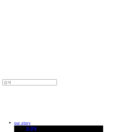
한국 꽃꽂이
한국 꽃꽂이
our story
호경재