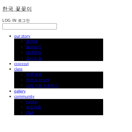
한국 꽃꽂이
LOG IN
로그인
our story
호경재
둘러보기
대관문의
오시는 길
ccoccozi
class
하루 배움
전문가 양성반
사범 시험 신청하기
gallery
community
notice
보도자료
Q&A