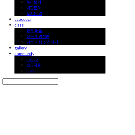
둘러보기
대관문의
오시는 길
ccoccozi
class
하루 배움
전문가 양성반
사범 시험 신청하기
gallery
community
notice
보도자료
Q&A
Search
검색
Log In
로그인
Cart
장바구니