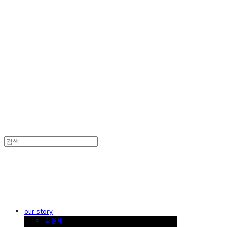
한국 꽃꽂이
한국 꽃꽂이
our story
호경재