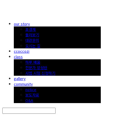
한국 꽃꽂이
our story
호경재
둘러보기
대관문의
오시는 길
ccoccozi
class
하루 배움
전문가 양성반
사범 시험 신청하기
gallery
community
notice
보도자료
Q&A
Search
검색
Log In
로그인
Cart
장바구니