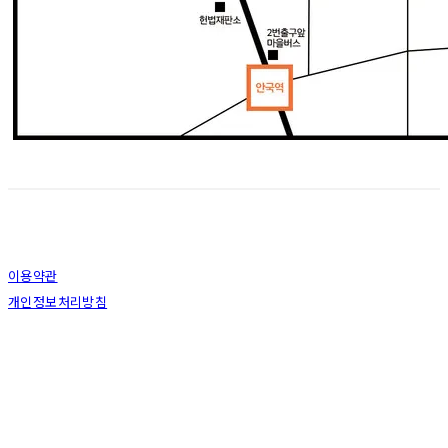
이용약관
개인정보처리방침
사업자정보확인
상호: 호경재 | 대표: 오흥경 | 개인정보관리책임자: 오흥경 | 전화: 0507-1404-0547 | 이메
일: hokyoungjae@naver.com
주소: 서울특별시 종로구 북촌로 77-3 | 사업자등록번호:
411-22-65694
| 통신판매:
2023-
서울종로-1430호
| 호스팅제공자: (주)식스샵